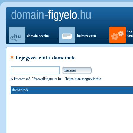
beje
dom
domain neveim
kulcsszavaim
bejegyzés előtti domainek
A keresett szó: "freewalkingtours.hu".
Teljes lista megtekintése
domain név