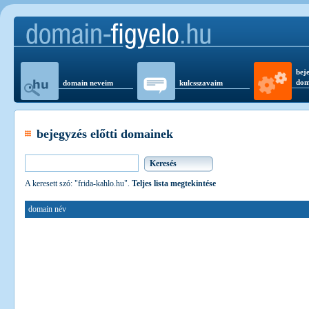
beje
dom
domain neveim
kulcsszavaim
bejegyzés előtti domainek
A keresett szó: "frida-kahlo.hu".
Teljes lista megtekintése
domain név