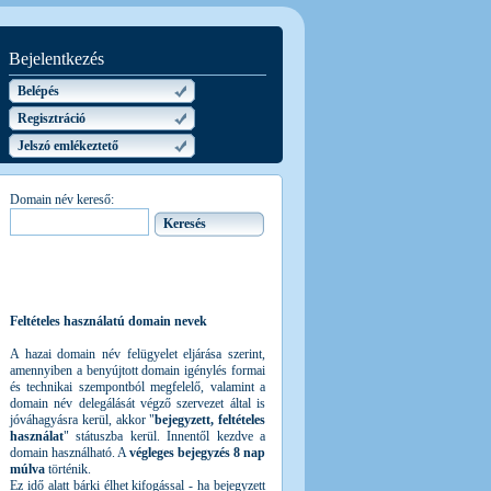
Bejelentkezés
Belépés
Regisztráció
Jelszó emlékeztető
Domain név kereső:
Feltételes használatú domain nevek
A hazai domain név felügyelet eljárása szerint,
amennyiben a benyújtott domain igénylés formai
és technikai szempontból megfelelő, valamint a
domain név delegálását végző szervezet által is
jóváhagyásra kerül, akkor "
bejegyzett, feltételes
használat
" státuszba kerül. Innentől kezdve a
domain használható. A
végleges bejegyzés 8 nap
múlva
történik.
Ez idő alatt bárki élhet kifogással - ha bejegyzett