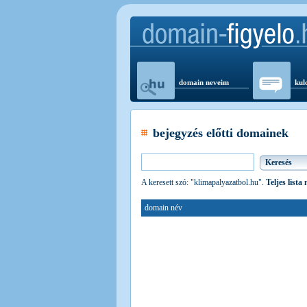
domain neveim
kul
bejegyzés előtti domainek
A keresett szó: "klimapalyazatbol.hu".
Teljes lista
domain név