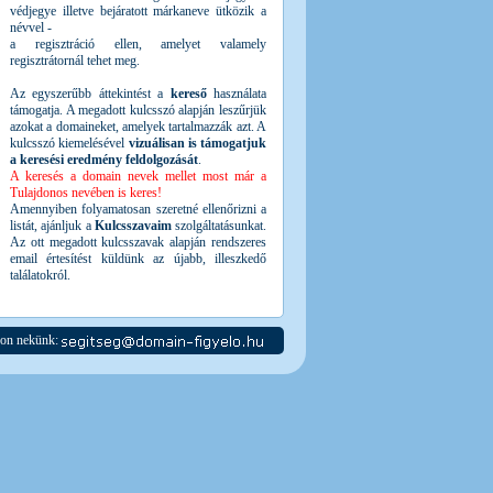
védjegye illetve bejáratott márkaneve ütközik a
névvel -
a regisztráció ellen, amelyet valamely
regisztrátornál tehet meg.
Az egyszerűbb áttekintést a
kereső
használata
támogatja. A megadott kulcsszó alapján leszűrjük
azokat a domaineket, amelyek tartalmazzák azt. A
kulcsszó kiemelésével
vizuálisan is támogatjuk
a keresési eredmény feldolgozását
.
A keresés a domain nevek mellet most már a
Tulajdonos nevében is keres!
Amennyiben folyamatosan szeretné ellenőrizni a
listát, ajánljuk a
Kulcsszavaim
szolgáltatásunkat.
Az ott megadott kulcsszavak alapján rendszeres
email értesítést küldünk az újabb, illeszkedő
találatokról.
jon nekünk: