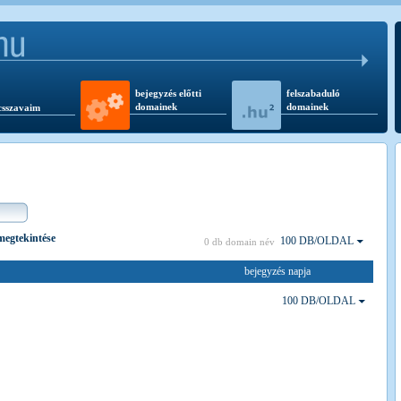
bejegyzés előtti
felszabaduló
domainek
domainek
csszavaim
 megtekintése
100 DB/OLDAL
0 db domain név
bejegyzés napja
100 DB/OLDAL