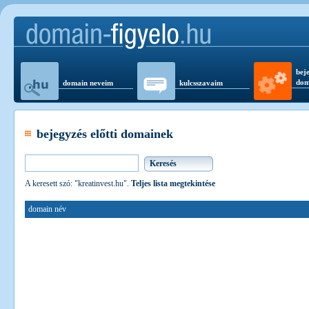
beje
dom
domain neveim
kulcsszavaim
bejegyzés előtti domainek
A keresett szó: "kreatinvest.hu".
Teljes lista megtekintése
domain név