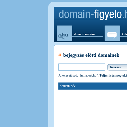
domain neveim
kul
bejegyzés előtti domainek
A keresett szó: "lumabeat.hu".
Teljes lista megtek
domain név