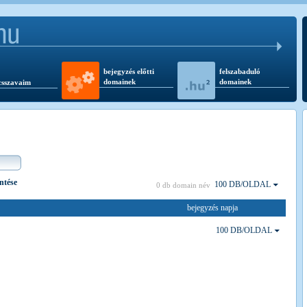
bejegyzés előtti
felszabaduló
domainek
domainek
csszavaim
intése
100 DB/OLDAL
0 db domain név
bejegyzés napja
100 DB/OLDAL