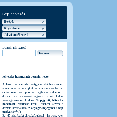
Bejelentkezés
Belépés
Regisztráció
Jelszó emlékeztető
Domain név kereső:
Feltételes használatú domain nevek
A hazai domain név felügyelet eljárása szerint,
amennyiben a benyújtott domain igénylés formai
és technikai szempontból megfelelő, valamint a
domain név delegálását végző szervezet által is
jóváhagyásra kerül, akkor "
bejegyzett, feltételes
használat
" státuszba kerül. Innentől kezdve a
domain használható. A
végleges bejegyzés 8 nap
múlva
történik.
Ez idő alatt bárki élhet kifogással - ha bejegyzett