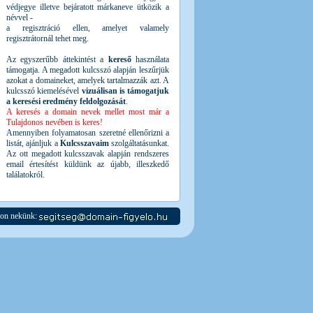
védjegye illetve bejáratott márkaneve ütközik a
névvel -
a regisztráció ellen, amelyet valamely
regisztrátornál tehet meg.
Az egyszerűbb áttekintést a
kereső
használata
támogatja. A megadott kulcsszó alapján leszűrjük
azokat a domaineket, amelyek tartalmazzák azt. A
kulcsszó kiemelésével
vizuálisan is támogatjuk
a keresési eredmény feldolgozását
.
A keresés a domain nevek mellet most már a
Tulajdonos nevében is keres!
Amennyiben folyamatosan szeretné ellenőrizni a
listát, ajánljuk a
Kulcsszavaim
szolgáltatásunkat.
Az ott megadott kulcsszavak alapján rendszeres
email értesítést küldünk az újabb, illeszkedő
találatokról.
jon nekünk: