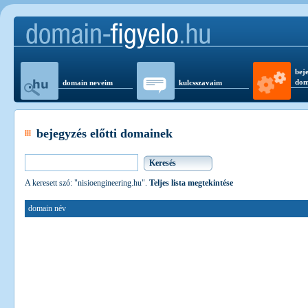
beje
dom
domain neveim
kulcsszavaim
bejegyzés előtti domainek
A keresett szó: "nisioengineering.hu".
Teljes lista megtekintése
domain név