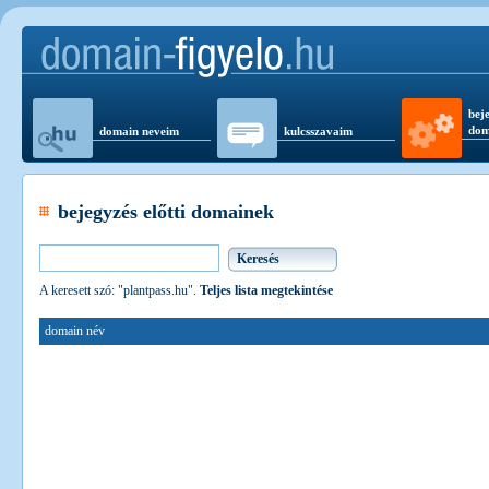
beje
dom
domain neveim
kulcsszavaim
bejegyzés előtti domainek
A keresett szó: "plantpass.hu".
Teljes lista megtekintése
domain név