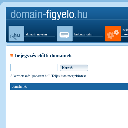
beje
dom
domain neveim
kulcsszavaim
bejegyzés előtti domainek
A keresett szó: "poharam.hu".
Teljes lista megtekintése
domain név