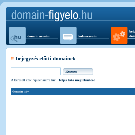
beje
dom
domain neveim
kulcsszavaim
bejegyzés előtti domainek
A keresett szó: "queensierra.hu".
Teljes lista megtekintése
domain név