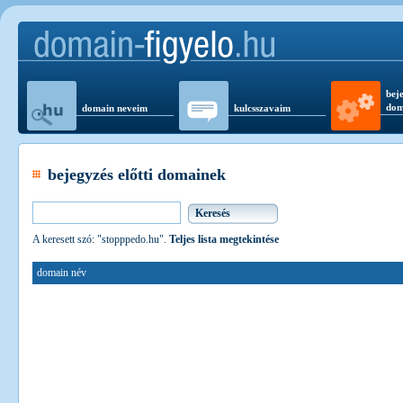
beje
dom
domain neveim
kulcsszavaim
bejegyzés előtti domainek
A keresett szó: "stopppedo.hu".
Teljes lista megtekintése
domain név