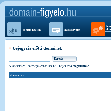
beje
dom
domain neveim
kulcsszavaim
bejegyzés előtti domainek
A keresett szó: "szepsegeswebaruhaz.hu".
Teljes lista megtekintése
domain név