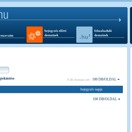
bejegyzés előtti
felszabaduló
domainek
domainek
csszavaim
egtekintése
100 DB/OLDAL
0 db domain név
bejegyzés napja
100 DB/OLDAL