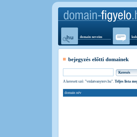
domain neveim
kul
bejegyzés előtti domainek
A keresett szó: "vmlatvanyterv.hu".
Teljes lista m
domain név