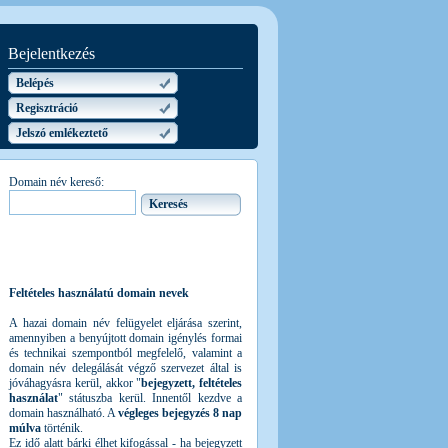
Bejelentkezés
Belépés
Regisztráció
Jelszó emlékeztető
Domain név kereső:
Feltételes használatú domain nevek
A hazai domain név felügyelet eljárása szerint,
amennyiben a benyújtott domain igénylés formai
és technikai szempontból megfelelő, valamint a
domain név delegálását végző szervezet által is
jóváhagyásra kerül, akkor "
bejegyzett, feltételes
használat
" státuszba kerül. Innentől kezdve a
domain használható. A
végleges bejegyzés 8 nap
múlva
történik.
Ez idő alatt bárki élhet kifogással - ha bejegyzett