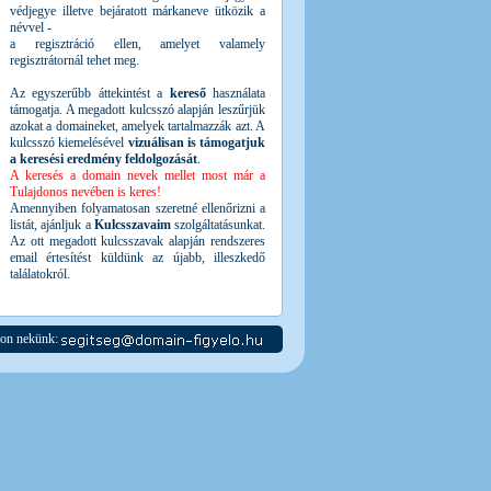
védjegye illetve bejáratott márkaneve ütközik a
névvel -
a regisztráció ellen, amelyet valamely
regisztrátornál tehet meg.
Az egyszerűbb áttekintést a
kereső
használata
támogatja. A megadott kulcsszó alapján leszűrjük
azokat a domaineket, amelyek tartalmazzák azt. A
kulcsszó kiemelésével
vizuálisan is támogatjuk
a keresési eredmény feldolgozását
.
A keresés a domain nevek mellet most már a
Tulajdonos nevében is keres!
Amennyiben folyamatosan szeretné ellenőrizni a
listát, ajánljuk a
Kulcsszavaim
szolgáltatásunkat.
Az ott megadott kulcsszavak alapján rendszeres
email értesítést küldünk az újabb, illeszkedő
találatokról.
jon nekünk: