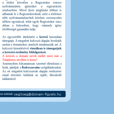
a törlést követően a Regisztrátor vetesse
nyilvántartásba igényüket a regisztrációs
rendszerben. Mivel ilyen megbízást többen is
adhatnak le a Regisztrátoroknál, ezért a törléskor
több nyilvántartásbavételi kérelem versenyezhet
időben egymással, tehát egyik Regisztrátor sincs
abban a helyzetben, hogy valamely igény
elsőbbségét garantálni tudja.
Az egyszerűbb áttekintést a
kereső
használata
támogatja. A megadott kulcsszó alapján leszűrjük
azokat a domaineket, amelyek tartalmazzák azt. A
kulcsszó kiemelésével
vizuálisan is támogatjuk
a keresési eredmény feldolgozását
.
A keresés a domain nevek mellet most már a
Tulajdonos nevében is keres!
Amennyiben folyamatosan szeretné ellenőrizni a
listát, ajánljuk a
Kulcsszavaim
szolgáltatásunkat.
Az ott megadott kulcsszavak alapján rendszeres
email értesítést küldünk az újabb, illeszkedő
találatokról.
jon nekünk: