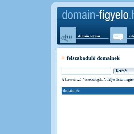
domain neveim
kul
felszabaduló domainek
A keresett szó: "aczelzalog.hu".
Teljes lista megte
domain név