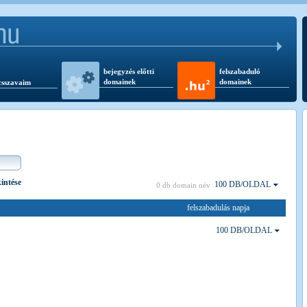
bejegyzés előtti
felszabaduló
domainek
domainek
csszavaim
kintése
100 DB/OLDAL
0 db domain név
felszabadulás napja
100 DB/OLDAL