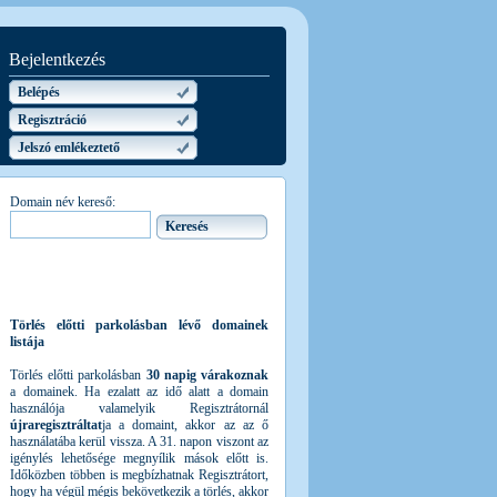
Bejelentkezés
Belépés
Regisztráció
Jelszó emlékeztető
Domain név kereső:
Törlés előtti parkolásban lévő domainek
listája
Törlés előtti parkolásban
30 napig várakoznak
a domainek. Ha ezalatt az idő alatt a domain
használója valamelyik Regisztrátornál
újraregisztráltat
ja a domaint, akkor az az ő
használatába kerül vissza. A 31. napon viszont az
igénylés lehetősége megnyílik mások előtt is.
Időközben többen is megbízhatnak Regisztrátort,
hogy ha végül mégis bekövetkezik a törlés, akkor