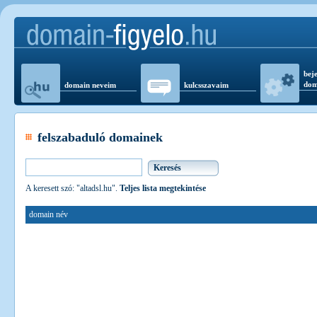
beje
dom
domain neveim
kulcsszavaim
felszabaduló domainek
A keresett szó: "altadsl.hu".
Teljes lista megtekintése
domain név