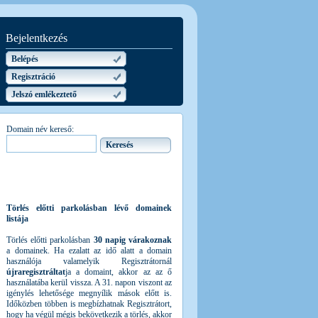
Bejelentkezés
Belépés
Regisztráció
Jelszó emlékeztető
Domain név kereső:
Törlés előtti parkolásban lévő domainek
listája
Törlés előtti parkolásban
30 napig várakoznak
a domainek. Ha ezalatt az idő alatt a domain
használója valamelyik Regisztrátornál
újraregisztráltat
ja a domaint, akkor az az ő
használatába kerül vissza. A 31. napon viszont az
igénylés lehetősége megnyílik mások előtt is.
Időközben többen is megbízhatnak Regisztrátort,
hogy ha végül mégis bekövetkezik a törlés, akkor