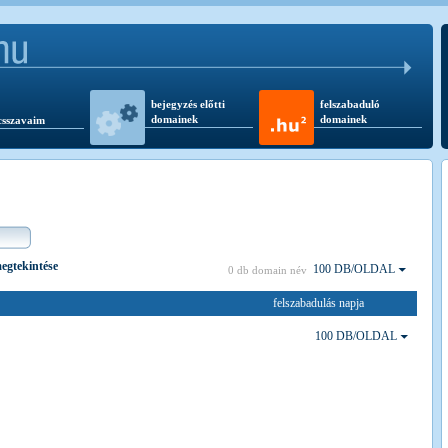
bejegyzés előtti
felszabaduló
domainek
domainek
csszavaim
megtekintése
100 DB/OLDAL
0 db domain név
felszabadulás napja
100 DB/OLDAL