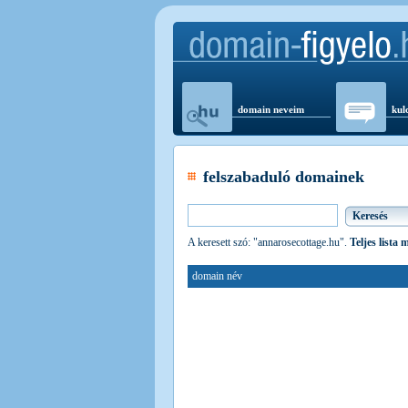
domain neveim
kul
felszabaduló domainek
A keresett szó: "annarosecottage.hu".
Teljes lista 
domain név