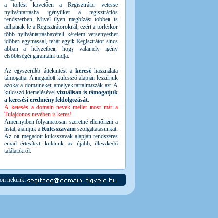
a törlést követően a Regisztrátor vetesse
nyilvántartásba igényüket a regisztrációs
rendszerben. Mivel ilyen megbízást többen is
adhatnak le a Regisztrátoroknál, ezért a törléskor
több nyilvántartásbavételi kérelem versenyezhet
időben egymással, tehát egyik Regisztrátor sincs
abban a helyzetben, hogy valamely igény
elsőbbségét garantálni tudja.
Az egyszerűbb áttekintést a
kereső
használata
támogatja. A megadott kulcsszó alapján leszűrjük
azokat a domaineket, amelyek tartalmazzák azt. A
kulcsszó kiemelésével
vizuálisan is támogatjuk
a keresési eredmény feldolgozását
.
A keresés a domain nevek mellet most már a
Tulajdonos nevében is keres!
Amennyiben folyamatosan szeretné ellenőrizni a
listát, ajánljuk a
Kulcsszavaim
szolgáltatásunkat.
Az ott megadott kulcsszavak alapján rendszeres
email értesítést küldünk az újabb, illeszkedő
találatokról.
jon nekünk: