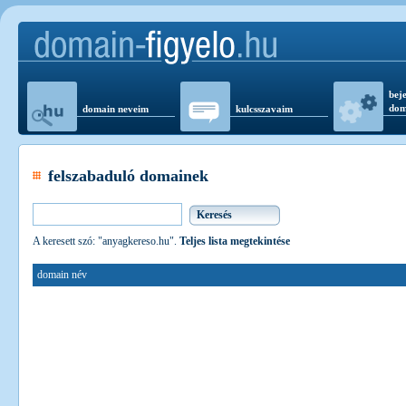
beje
dom
domain neveim
kulcsszavaim
felszabaduló domainek
A keresett szó: "anyagkereso.hu".
Teljes lista megtekintése
domain név