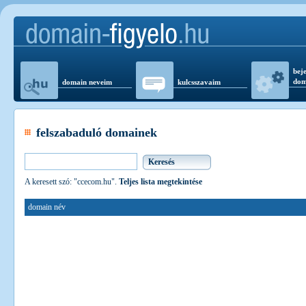
beje
dom
domain neveim
kulcsszavaim
felszabaduló domainek
A keresett szó: "ccecom.hu".
Teljes lista megtekintése
domain név