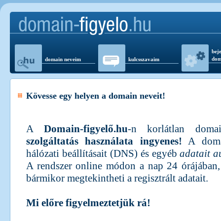
beje
dom
domain neveim
kulcsszavaim
Kövesse egy helyen a domain neveit!
A
Domain-figyelő.hu
-n korlátlan doma
szolgáltatás használata ingyenes!
A domai
hálózati beállításait (DNS) és egyéb
adatait a
A rendszer online módon a nap 24 órájában,
bármikor megtekintheti a regisztrált adatait.
Mi előre figyelmeztetjük rá!