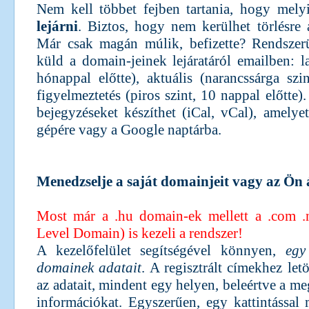
Nem kell többet fejben tartania, hogy mel
lejárni
. Biztos, hogy nem kerülhet törlésre a
Már csak magán múlik, befizette? Rendszerü
küld a domain-jeinek lejáratáról emailben: la
hónappal előtte), aktuális (narancssárga szi
figyelmeztetés (piros szint, 10 nappal előtte)
bejegyzéseket készíthet (iCal, vCal), amelyet
gépére vagy a Google naptárba.
Menedzselje a saját domainjeit vagy az Ön á
Most már a .hu domain-ek mellett a .com .
Level Domain) is kezeli a rendszer!
A kezelőfelület segítségével könnyen,
egy
domainek adatait
. A regisztrált címekhez let
az adatait, mindent egy helyen, beleértve a 
információkat. Egyszerűen, egy kattintással 