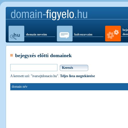
beje
dom
domain neveim
kulcsszavaim
bejegyzés előtti domainek
A keresett szó: "ivarsejtdonacio.hu".
Teljes lista megtekintése
domain név