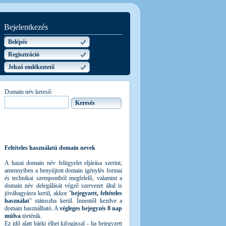
Bejelentkezés
Belépés
Regisztráció
Jelszó emlékeztető
Domain név kereső:
Feltételes használatú domain nevek
A hazai domain név felügyelet eljárása szerint,
amennyiben a benyújtott domain igénylés formai
és technikai szempontból megfelelő, valamint a
domain név delegálását végző szervezet által is
jóváhagyásra kerül, akkor "
bejegyzett, feltételes
használat
" státuszba kerül. Innentől kezdve a
domain használható. A
végleges bejegyzés 8 nap
múlva
történik.
Ez idő alatt bárki élhet kifogással - ha bejegyzett