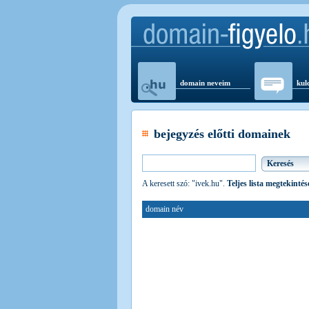
domain neveim
kul
bejegyzés előtti domainek
A keresett szó: "ivek.hu".
Teljes lista megtekintés
domain név