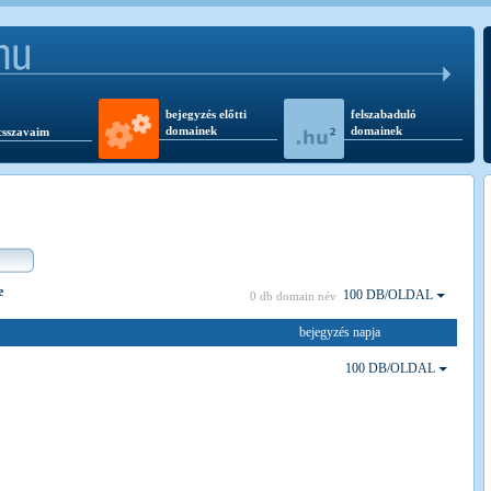
bejegyzés előtti
felszabaduló
domainek
domainek
csszavaim
e
100 DB/OLDAL
0 db domain név
bejegyzés napja
100 DB/OLDAL