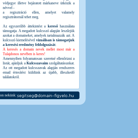
védjegye illetve bejáratott márkaneve ütközik a
névvel -
a regisztráció ellen, amelyet valamely
regisztrátornál tehet meg.
Az egyszerűbb áttekintést a
kereső
használata
támogatja. A megadott kulcsszó alapján leszűrjük
azokat a domaineket, amelyek tartalmazzák azt. A
kulcsszó kiemelésével
vizuálisan is támogatjuk
a keresési eredmény feldolgozását
.
A keresés a domain nevek mellet most már a
Tulajdonos nevében is keres!
Amennyiben folyamatosan szeretné ellenőrizni a
listát, ajánljuk a
Kulcsszavaim
szolgáltatásunkat.
Az ott megadott kulcsszavak alapján rendszeres
email értesítést küldünk az újabb, illeszkedő
találatokról.
jon nekünk: