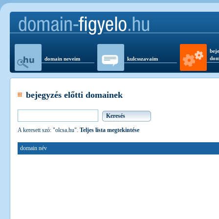
beje
dom
domain neveim
kulcsszavaim
bejegyzés előtti domainek
A keresett szó: "olcsa.hu".
Teljes lista megtekintése
domain név