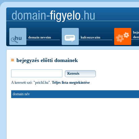
beje
dom
domain neveim
kulcsszavaim
bejegyzés előtti domainek
A keresett szó: "peichl.hu".
Teljes lista megtekintése
domain név