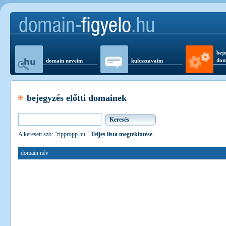
beje
dom
domain neveim
kulcsszavaim
bejegyzés előtti domainek
A keresett szó: "rippropp.hu".
Teljes lista megtekintése
domain név