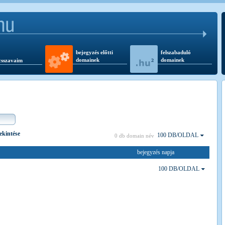
bejegyzés előtti
felszabaduló
domainek
domainek
csszavaim
tekintése
100 DB/OLDAL
0 db domain név
bejegyzés napja
100 DB/OLDAL