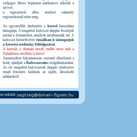
védjegye illetve bejáratott márkaneve ütközik a
névvel -
a regisztráció ellen, amelyet valamely
regisztrátornál tehet meg.
Az egyszerűbb áttekintést a
kereső
használata
támogatja. A megadott kulcsszó alapján leszűrjük
azokat a domaineket, amelyek tartalmazzák azt. A
kulcsszó kiemelésével
vizuálisan is támogatjuk
a keresési eredmény feldolgozását
.
A keresés a domain nevek mellet most már a
Tulajdonos nevében is keres!
Amennyiben folyamatosan szeretné ellenőrizni a
listát, ajánljuk a
Kulcsszavaim
szolgáltatásunkat.
Az ott megadott kulcsszavak alapján rendszeres
email értesítést küldünk az újabb, illeszkedő
találatokról.
jon nekünk: