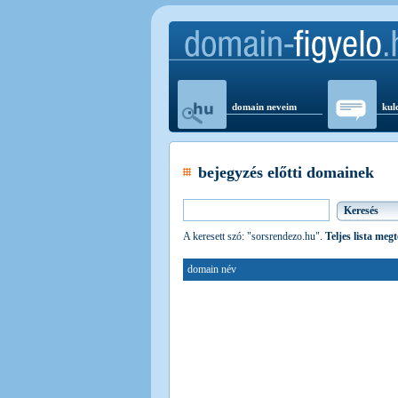
domain neveim
kul
bejegyzés előtti domainek
A keresett szó: "sorsrendezo.hu".
Teljes lista meg
domain név