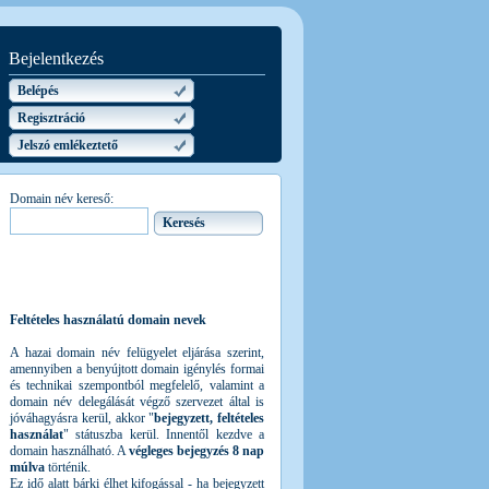
Bejelentkezés
Belépés
Regisztráció
Jelszó emlékeztető
Domain név kereső:
Feltételes használatú domain nevek
A hazai domain név felügyelet eljárása szerint,
amennyiben a benyújtott domain igénylés formai
és technikai szempontból megfelelő, valamint a
domain név delegálását végző szervezet által is
jóváhagyásra kerül, akkor "
bejegyzett, feltételes
használat
" státuszba kerül. Innentől kezdve a
domain használható. A
végleges bejegyzés 8 nap
múlva
történik.
Ez idő alatt bárki élhet kifogással - ha bejegyzett