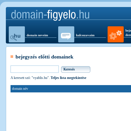
beje
dom
domain neveim
kulcsszavaim
bejegyzés előtti domainek
A keresett szó: "vyablis.hu".
Teljes lista megtekintése
domain név