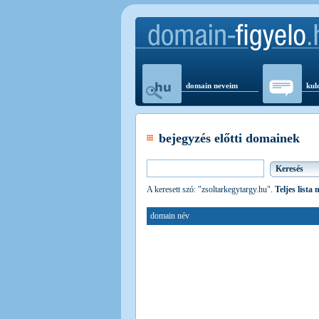
domain neveim
kul
bejegyzés előtti domainek
A keresett szó: "zsoltarkegytargy.hu".
Teljes lista
domain név