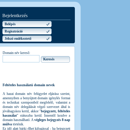
Bejelentkezés
Belépés
Regisztráció
Jelszó emlékeztető
Domain név kereső:
Feltételes használatú domain nevek
A hazai domain név felügyelet eljárása szerint,
amennyiben a benyújtott domain igénylés formai
és technikai szempontból megfelelő, valamint a
domain név delegálását végző szervezet által is
jóváhagyásra kerül, akkor "
bejegyzett, feltételes
használat
" státuszba kerül. Innentől kezdve a
domain használható. A
végleges bejegyzés 8 nap
múlva
történik.
Ez idő alatt bárki élhet kifogással - ha bejegyzett