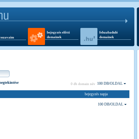
bejegyzés előtti
felszabaduló
domainek
domainek
csszavaim
 megtekintése
100 DB/OLDAL
0 db domain név
bejegyzés napja
100 DB/OLDAL