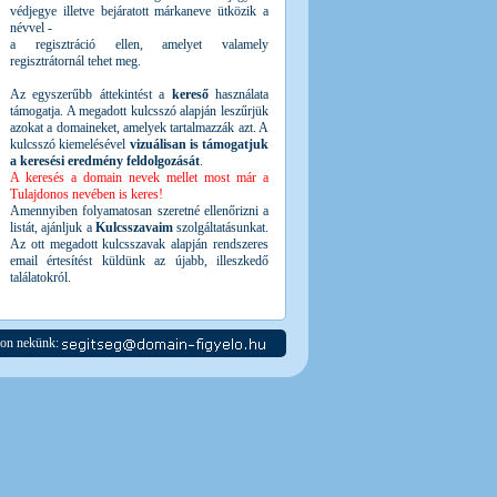
védjegye illetve bejáratott márkaneve ütközik a
névvel -
a regisztráció ellen, amelyet valamely
regisztrátornál tehet meg.
Az egyszerűbb áttekintést a
kereső
használata
támogatja. A megadott kulcsszó alapján leszűrjük
azokat a domaineket, amelyek tartalmazzák azt. A
kulcsszó kiemelésével
vizuálisan is támogatjuk
a keresési eredmény feldolgozását
.
A keresés a domain nevek mellet most már a
Tulajdonos nevében is keres!
Amennyiben folyamatosan szeretné ellenőrizni a
listát, ajánljuk a
Kulcsszavaim
szolgáltatásunkat.
Az ott megadott kulcsszavak alapján rendszeres
email értesítést küldünk az újabb, illeszkedő
találatokról.
jon nekünk: