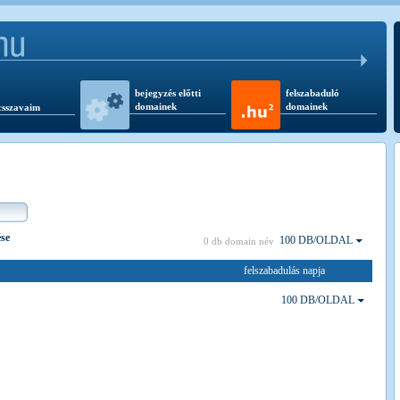
bejegyzés előtti
felszabaduló
domainek
domainek
csszavaim
ése
100 DB/OLDAL
0 db domain név
felszabadulás napja
100 DB/OLDAL