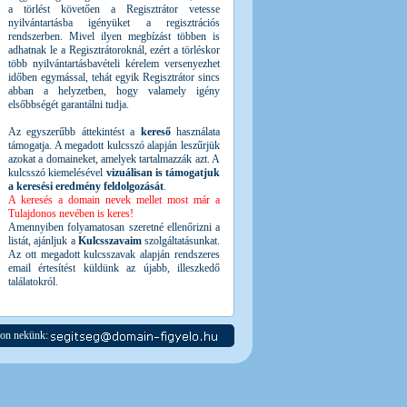
a törlést követően a Regisztrátor vetesse
nyilvántartásba igényüket a regisztrációs
rendszerben. Mivel ilyen megbízást többen is
adhatnak le a Regisztrátoroknál, ezért a törléskor
több nyilvántartásbavételi kérelem versenyezhet
időben egymással, tehát egyik Regisztrátor sincs
abban a helyzetben, hogy valamely igény
elsőbbségét garantálni tudja.
Az egyszerűbb áttekintést a
kereső
használata
támogatja. A megadott kulcsszó alapján leszűrjük
azokat a domaineket, amelyek tartalmazzák azt. A
kulcsszó kiemelésével
vizuálisan is támogatjuk
a keresési eredmény feldolgozását
.
A keresés a domain nevek mellet most már a
Tulajdonos nevében is keres!
Amennyiben folyamatosan szeretné ellenőrizni a
listát, ajánljuk a
Kulcsszavaim
szolgáltatásunkat.
Az ott megadott kulcsszavak alapján rendszeres
email értesítést küldünk az újabb, illeszkedő
találatokról.
jon nekünk: