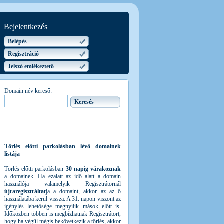
Bejelentkezés
Belépés
Regisztráció
Jelszó emlékeztető
Domain név kereső:
Törlés előtti parkolásban lévő domainek
listája
Törlés előtti parkolásban
30 napig várakoznak
a domainek. Ha ezalatt az idő alatt a domain
használója valamelyik Regisztrátornál
újraregisztráltat
ja a domaint, akkor az az ő
használatába kerül vissza. A 31. napon viszont az
igénylés lehetősége megnyílik mások előtt is.
Időközben többen is megbízhatnak Regisztrátort,
hogy ha végül mégis bekövetkezik a törlés, akkor