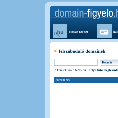
domain neveim
kul
felszabaduló domainek
A keresett szó: "1-2fly.hu".
Teljes lista megtekint
domain név