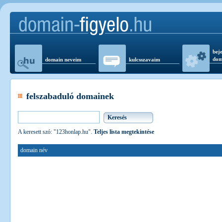
beje
dom
domain neveim
kulcsszavaim
felszabaduló domainek
A keresett szó: "123honlap.hu".
Teljes lista megtekintése
domain név