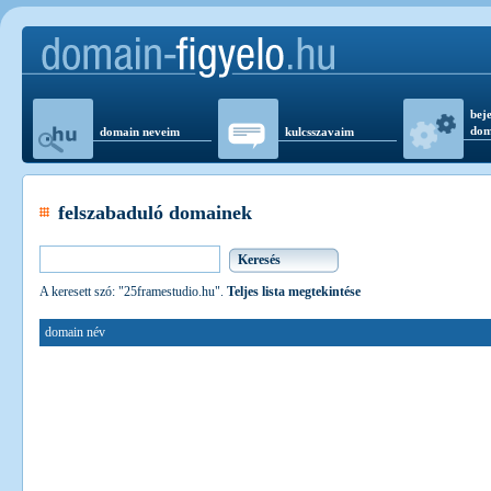
beje
dom
domain neveim
kulcsszavaim
felszabaduló domainek
A keresett szó: "25framestudio.hu".
Teljes lista megtekintése
domain név