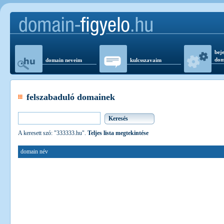
beje
dom
domain neveim
kulcsszavaim
felszabaduló domainek
A keresett szó: "333333.hu".
Teljes lista megtekintése
domain név