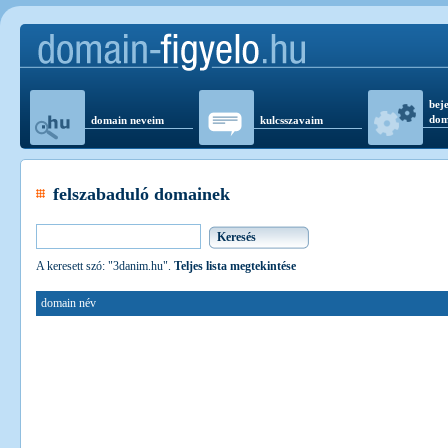
beje
dom
domain neveim
kulcsszavaim
felszabaduló domainek
A keresett szó: "3danim.hu".
Teljes lista megtekintése
domain név