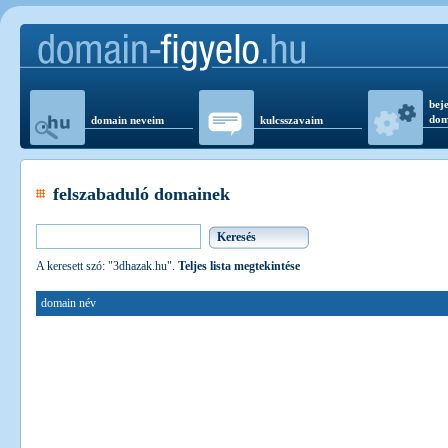
beje
dom
domain neveim
kulcsszavaim
felszabaduló domainek
A keresett szó: "3dhazak.hu".
Teljes lista megtekintése
domain név