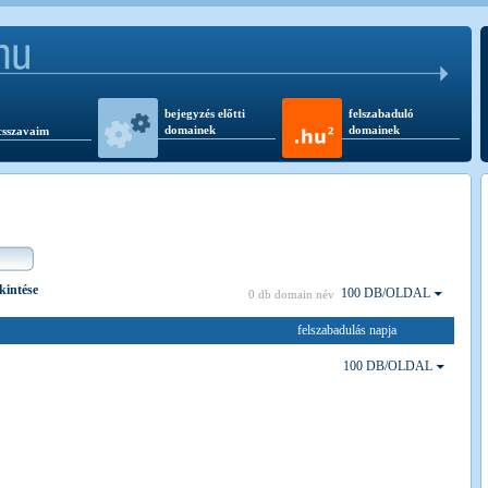
bejegyzés előtti
felszabaduló
domainek
domainek
csszavaim
ekintése
100 DB/OLDAL
0 db domain név
felszabadulás napja
100 DB/OLDAL