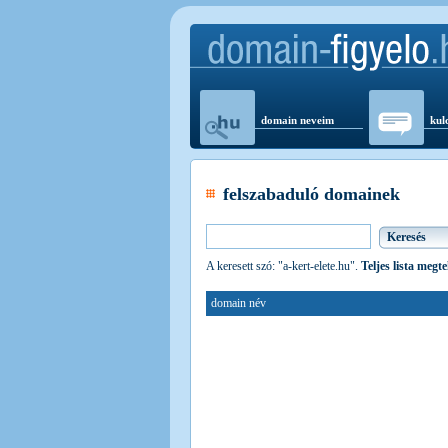
domain neveim
kul
felszabaduló domainek
A keresett szó: "a-kert-elete.hu".
Teljes lista megt
domain név