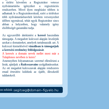
a törlést követően a Regisztrátor vetesse
nyilvántartásba igényüket a regisztrációs
rendszerben. Mivel ilyen megbízást többen is
adhatnak le a Regisztrátoroknál, ezért a törléskor
több nyilvántartásbavételi kérelem versenyezhet
időben egymással, tehát egyik Regisztrátor sincs
abban a helyzetben, hogy valamely igény
elsőbbségét garantálni tudja.
Az egyszerűbb áttekintést a
kereső
használata
támogatja. A megadott kulcsszó alapján leszűrjük
azokat a domaineket, amelyek tartalmazzák azt. A
kulcsszó kiemelésével
vizuálisan is támogatjuk
a keresési eredmény feldolgozását
.
A keresés a domain nevek mellet most már a
Tulajdonos nevében is keres!
Amennyiben folyamatosan szeretné ellenőrizni a
listát, ajánljuk a
Kulcsszavaim
szolgáltatásunkat.
Az ott megadott kulcsszavak alapján rendszeres
email értesítést küldünk az újabb, illeszkedő
találatokról.
jon nekünk: