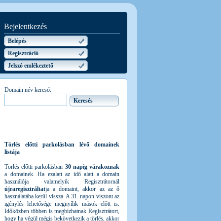
Bejelentkezés
Belépés
Regisztráció
Jelszó emlékeztető
Domain név kereső:
Törlés előtti parkolásban lévő domainek
listája
Törlés előtti parkolásban
30 napig várakoznak
a domainek. Ha ezalatt az idő alatt a domain
használója valamelyik Regisztrátornál
újraregisztráltat
ja a domaint, akkor az az ő
használatába kerül vissza. A 31. napon viszont az
igénylés lehetősége megnyílik mások előtt is.
Időközben többen is megbízhatnak Regisztrátort,
hogy ha végül mégis bekövetkezik a törlés, akkor