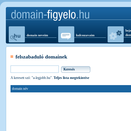
beje
dom
domain neveim
kulcsszavaim
felszabaduló domainek
A keresett szó: "a-legjobb.hu".
Teljes lista megtekintése
domain név