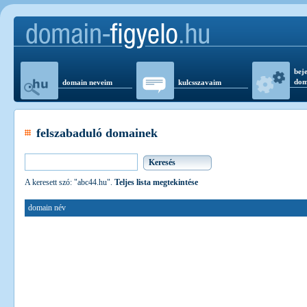
beje
dom
domain neveim
kulcsszavaim
felszabaduló domainek
A keresett szó: "abc44.hu".
Teljes lista megtekintése
domain név