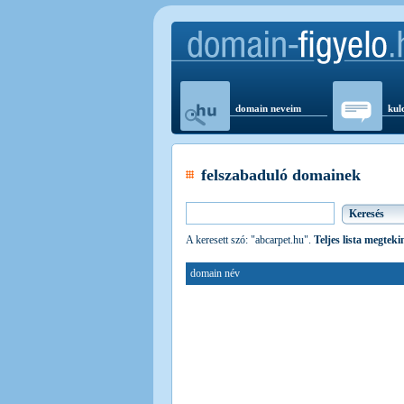
domain neveim
kul
felszabaduló domainek
A keresett szó: "abcarpet.hu".
Teljes lista megteki
domain név