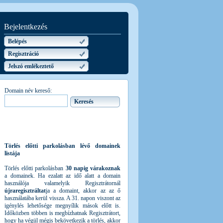
Bejelentkezés
Belépés
Regisztráció
Jelszó emlékeztető
Domain név kereső:
Törlés előtti parkolásban lévő domainek
listája
Törlés előtti parkolásban
30 napig várakoznak
a domainek. Ha ezalatt az idő alatt a domain
használója valamelyik Regisztrátornál
újraregisztráltat
ja a domaint, akkor az az ő
használatába kerül vissza. A 31. napon viszont az
igénylés lehetősége megnyílik mások előtt is.
Időközben többen is megbízhatnak Regisztrátort,
hogy ha végül mégis bekövetkezik a törlés, akkor