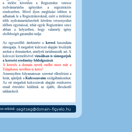
a törlést követően a Regisztrátor vetesse
nyilvántartásba igényüket a regisztrációs
rendszerben. Mivel ilyen megbízást többen is
adhatnak le a Regisztrátoroknál, ezért a törléskor
több nyilvántartásbavételi kérelem versenyezhet
időben egymással, tehát egyik Regisztrátor sincs
abban a helyzetben, hogy valamely igény
elsőbbségét garantálni tudja.
Az egyszerűbb áttekintést a
kereső
használata
támogatja. A megadott kulcsszó alapján leszűrjük
azokat a domaineket, amelyek tartalmazzák azt. A
kulcsszó kiemelésével
vizuálisan is támogatjuk
a keresési eredmény feldolgozását
.
A keresés a domain nevek mellet most már a
Tulajdonos nevében is keres!
Amennyiben folyamatosan szeretné ellenőrizni a
listát, ajánljuk a
Kulcsszavaim
szolgáltatásunkat.
Az ott megadott kulcsszavak alapján rendszeres
email értesítést küldünk az újabb, illeszkedő
találatokról.
jon nekünk: