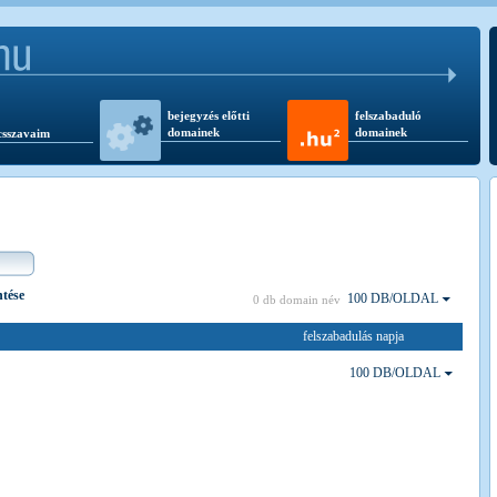
bejegyzés előtti
felszabaduló
domainek
domainek
csszavaim
ntése
100 DB/OLDAL
0 db domain név
felszabadulás napja
100 DB/OLDAL