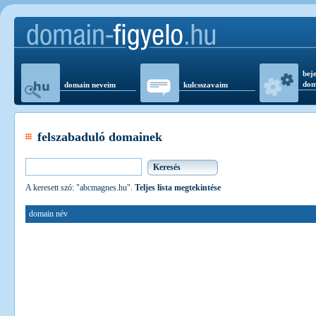
beje
dom
domain neveim
kulcsszavaim
felszabaduló domainek
A keresett szó: "abcmagnes.hu".
Teljes lista megtekintése
domain név