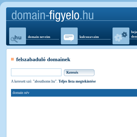
beje
dom
domain neveim
kulcsszavaim
felszabaduló domainek
A keresett szó: "abouthome.hu".
Teljes lista megtekintése
domain név