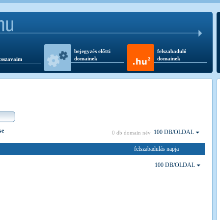
bejegyzés előtti
felszabaduló
domainek
domainek
csszavaim
se
100 DB/OLDAL
0 db domain név
felszabadulás napja
100 DB/OLDAL