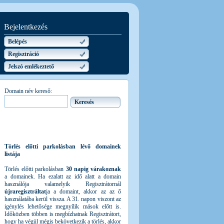
Bejelentkezés
Belépés
Regisztráció
Jelszó emlékeztető
Domain név kereső:
Törlés előtti parkolásban lévő domainek
listája
Törlés előtti parkolásban
30 napig várakoznak
a domainek. Ha ezalatt az idő alatt a domain
használója valamelyik Regisztrátornál
újraregisztráltat
ja a domaint, akkor az az ő
használatába kerül vissza. A 31. napon viszont az
igénylés lehetősége megnyílik mások előtt is.
Időközben többen is megbízhatnak Regisztrátort,
hogy ha végül mégis bekövetkezik a törlés, akkor