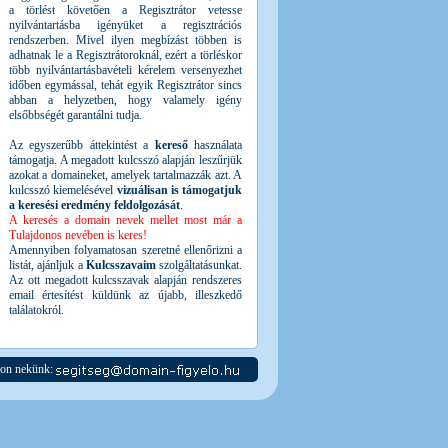
a törlést követően a Regisztrátor vetesse
nyilvántartásba igényüket a regisztrációs
rendszerben. Mivel ilyen megbízást többen is
adhatnak le a Regisztrátoroknál, ezért a törléskor
több nyilvántartásbavételi kérelem versenyezhet
időben egymással, tehát egyik Regisztrátor sincs
abban a helyzetben, hogy valamely igény
elsőbbségét garantálni tudja.
Az egyszerűbb áttekintést a
kereső
használata
támogatja. A megadott kulcsszó alapján leszűrjük
azokat a domaineket, amelyek tartalmazzák azt. A
kulcsszó kiemelésével
vizuálisan is támogatjuk
a keresési eredmény feldolgozását
.
A keresés a domain nevek mellet most már a
Tulajdonos nevében is keres!
Amennyiben folyamatosan szeretné ellenőrizni a
listát, ajánljuk a
Kulcsszavaim
szolgáltatásunkat.
Az ott megadott kulcsszavak alapján rendszeres
email értesítést küldünk az újabb, illeszkedő
találatokról.
jon nekünk: