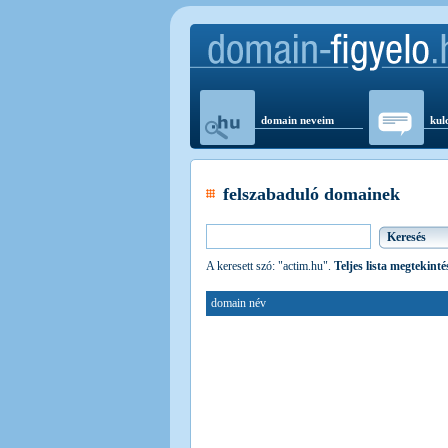
domain neveim
kul
felszabaduló domainek
A keresett szó: "actim.hu".
Teljes lista megtekinté
domain név