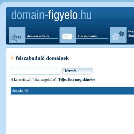
beje
dom
domain neveim
kulcsszavaim
felszabaduló domainek
A keresett szó: "adamasgold.hu".
Teljes lista megtekintése
domain név