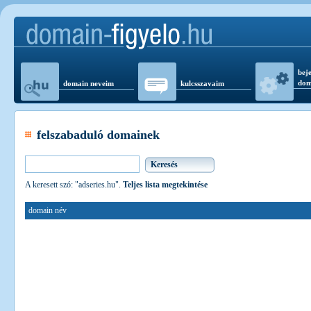
beje
dom
domain neveim
kulcsszavaim
felszabaduló domainek
A keresett szó: "adseries.hu".
Teljes lista megtekintése
domain név