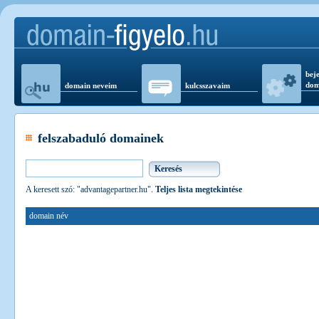
beje
dom
domain neveim
kulcsszavaim
felszabaduló domainek
A keresett szó: "advantagepartner.hu".
Teljes lista megtekintése
domain név