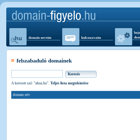
beje
dom
domain neveim
kulcsszavaim
felszabaduló domainek
A keresett szó: "ahua.hu".
Teljes lista megtekintése
domain név