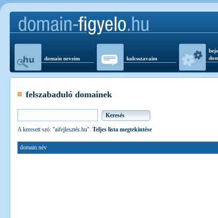
beje
dom
domain neveim
kulcsszavaim
felszabaduló domainek
A keresett szó: "aifejlesztés.hu".
Teljes lista megtekintése
domain név