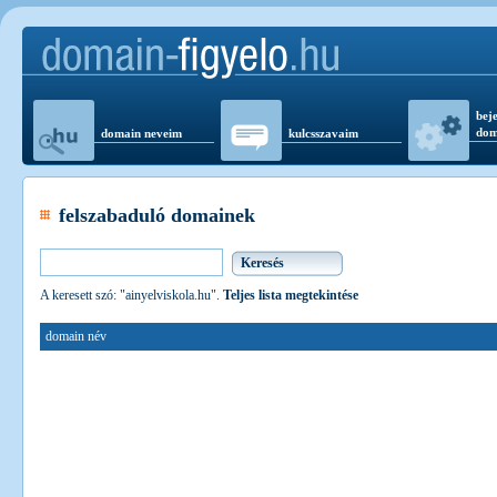
beje
dom
domain neveim
kulcsszavaim
felszabaduló domainek
A keresett szó: "ainyelviskola.hu".
Teljes lista megtekintése
domain név