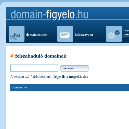
beje
dom
domain neveim
kulcsszavaim
felszabaduló domainek
A keresett szó: "airbnbees.hu".
Teljes lista megtekintése
domain név