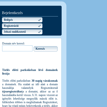
Bejelentkezés
Belépés
Regisztráció
Jelszó emlékeztető
Domain név kereső:
Törlés előtti parkolásban lévő domainek
listája
Törlés előtti parkolásban
30 napig várakoznak
a domainek. Ha ezalatt az idő alatt a domain
használója valamelyik Regisztrátornál
újraregisztráltat
ja a domaint, akkor az az ő
használatába kerül vissza. A 31. napon viszont az
igénylés lehetősége megnyílik mások előtt is.
Időközben többen is megbízhatnak Regisztrátort,
hogy ha végül mégis bekövetkezik a törlés, akkor