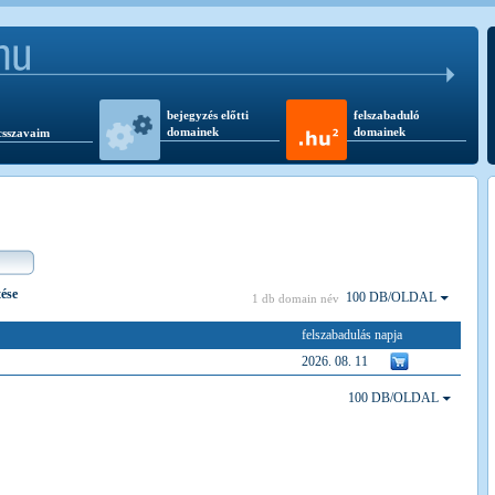
bejegyzés előtti
felszabaduló
domainek
domainek
csszavaim
tése
100 DB/OLDAL
1 db domain név
felszabadulás napja
2026. 08. 11
100 DB/OLDAL