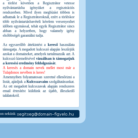
a törlést követően a Regisztrátor vetesse
nyilvántartásba igényüket a regisztrációs
rendszerben. Mivel ilyen megbízást többen is
adhatnak le a Regisztrátoroknál, ezért a törléskor
több nyilvántartásbavételi kérelem versenyezhet
időben egymással, tehát egyik Regisztrátor sincs
abban a helyzetben, hogy valamely igény
elsőbbségét garantálni tudja.
Az egyszerűbb áttekintést a
kereső
használata
támogatja. A megadott kulcsszó alapján leszűrjük
azokat a domaineket, amelyek tartalmazzák azt. A
kulcsszó kiemelésével
vizuálisan is támogatjuk
a keresési eredmény feldolgozását
.
A keresés a domain nevek mellet most már a
Tulajdonos nevében is keres!
Amennyiben folyamatosan szeretné ellenőrizni a
listát, ajánljuk a
Kulcsszavaim
szolgáltatásunkat.
Az ott megadott kulcsszavak alapján rendszeres
email értesítést küldünk az újabb, illeszkedő
találatokról.
jon nekünk: