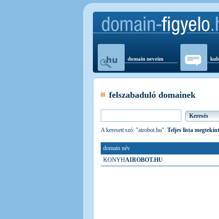
domain neveim
kul
felszabaduló domainek
A keresett szó: "airobot.hu".
Teljes lista megtekin
domain név
KONYH
AIROBOT.HU