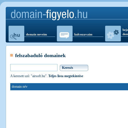
beje
dom
domain neveim
kulcsszavaim
felszabaduló domainek
A keresett szó: "airsoft.hu".
Teljes lista megtekintése
domain név