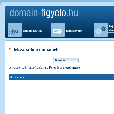
beje
dom
domain neveim
kulcsszavaim
felszabaduló domainek
A keresett szó: "airsoftjatek.hu".
Teljes lista megtekintése
domain név