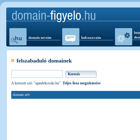
beje
dom
domain neveim
kulcsszavaim
felszabaduló domainek
A keresett szó: "ajandekcsoki.hu".
Teljes lista megtekintése
domain név